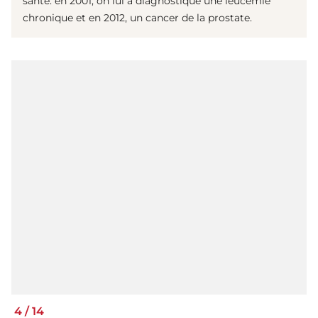
santé: en 2001, on lui a diagnostiqué une leucémie
chronique et en 2012, un cancer de la prostate.
4
/
14