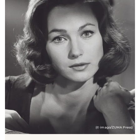
(© imago/ZUMA Press)