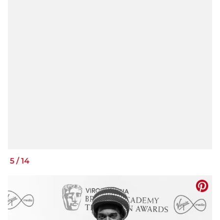
5
/
14