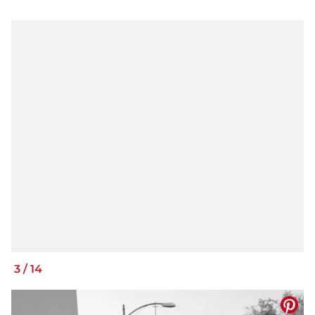
3
/
14