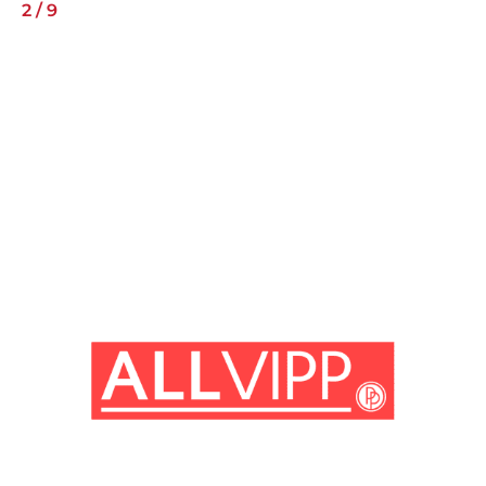
2
/
9