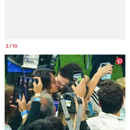
2
/
10
(© IMAGO/Shutterstock)