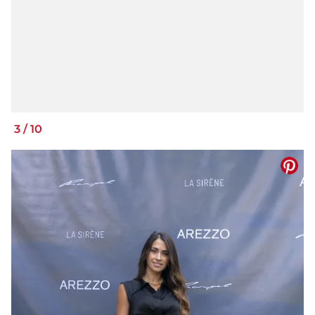
3
/
10