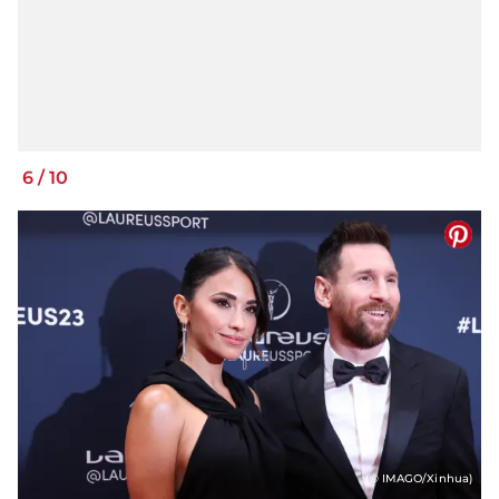
6
/
10
(© IMAGO/Xinhua)