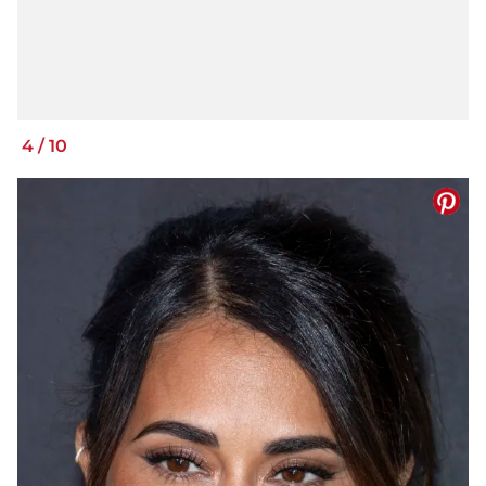
4
/
10