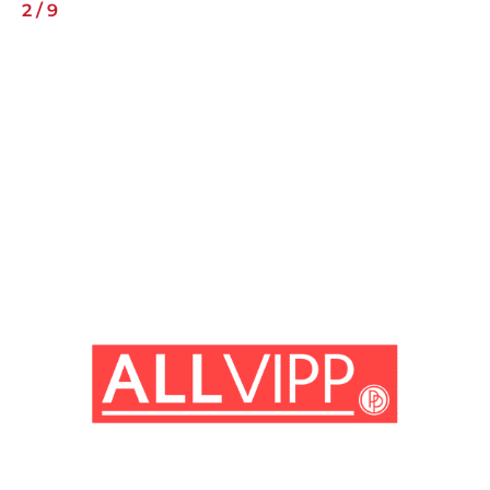
2
/
9