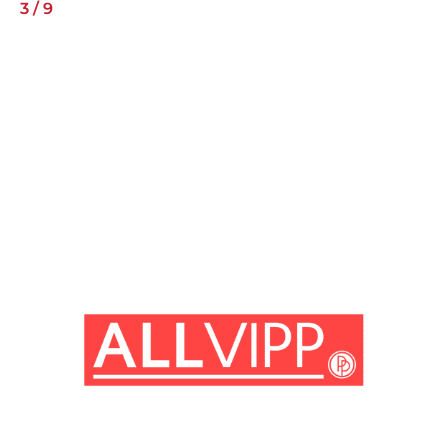
3
/
9