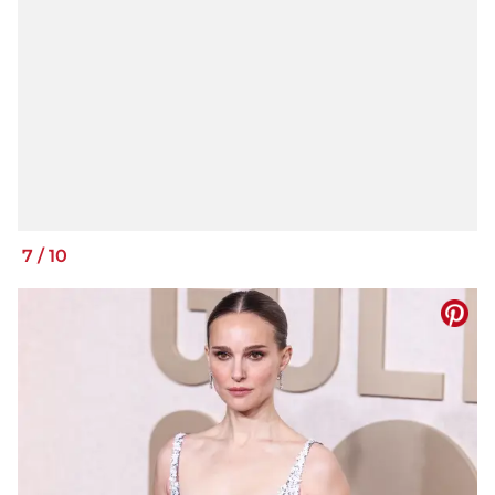
7
/
10