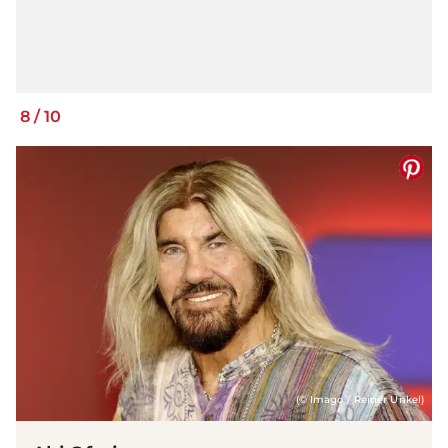
8
/
10
(© Imago / Reiner Unkel)