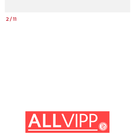
2
/
11