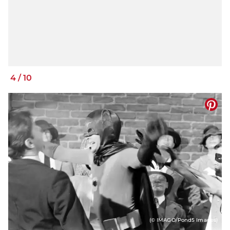
4
/
10
(© IMAGO/Pond5 Images)