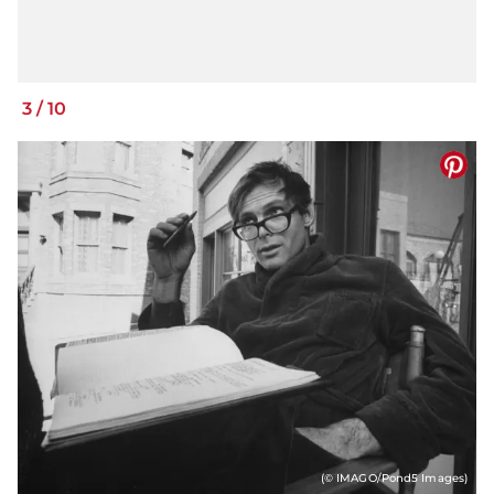
3
/
10
(© IMAGO/Pond5 Images)