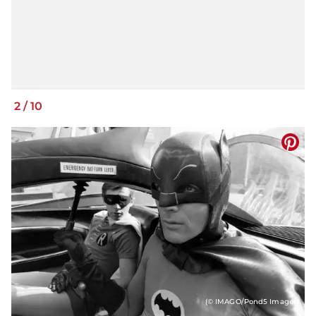
2
/
10
(© IMAGO/Pond5 Images)