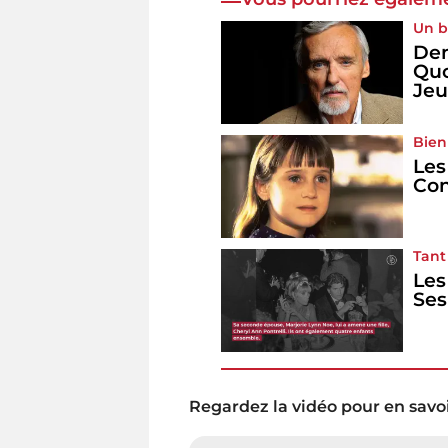
Un 
Den
Quo
Jeu
Bien
Les
Co
Tant
Les
Ses
Regardez la vidéo pour en savoi