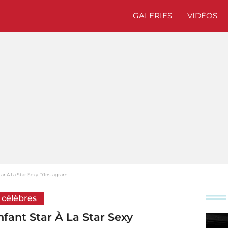
GALERIES
VIDÉOS
tar À La Star Sexy D'Instagram
s célèbres
fant Star À La Star Sexy