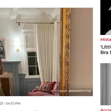
Mista
'Lit
Bra 
(© Instagram @dakotafanning)
23 - 04:10 PM
Accor