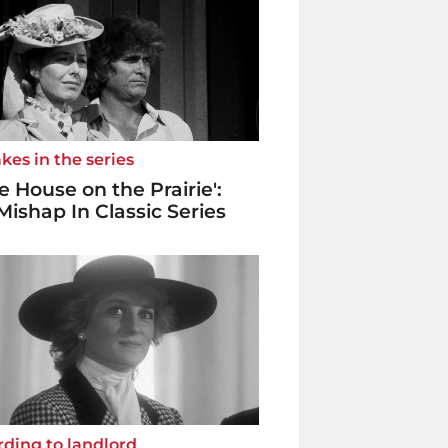
kes in the series
tle House on the Prairie':
Mishap In Classic Series
ding to landlord