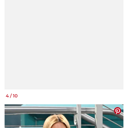
4
/
10