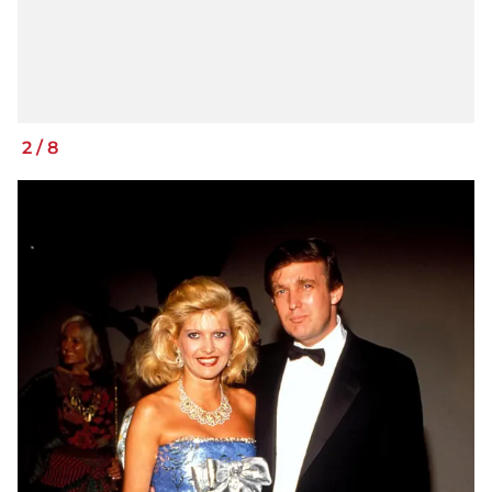
2
/
8