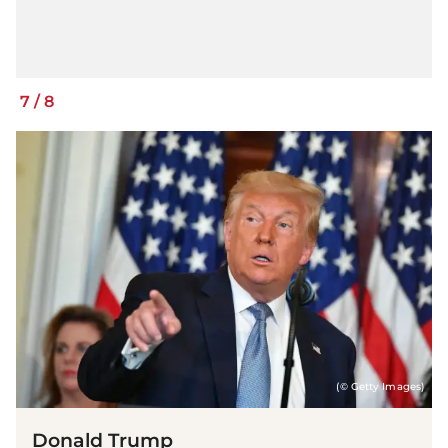
7
/
8
(© Getty Images)
Donald Trump