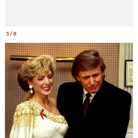
3
/
8