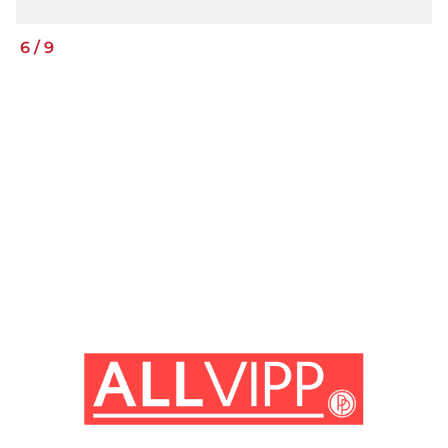
6
/
9