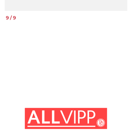
9
/
9