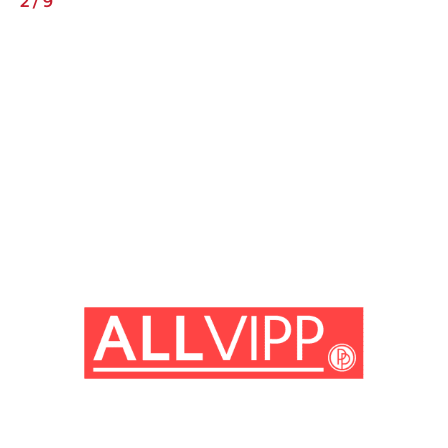
2
/
9