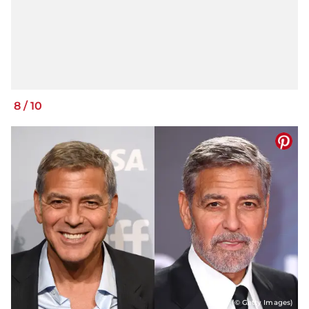
8
/
10
(© Getty Images)