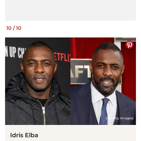
10
/
10
(© Getty Images)
Idris Elba