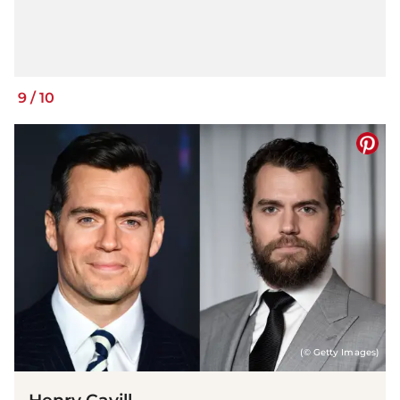
9
/
10
(© Getty Images)