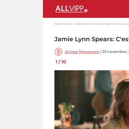
Page d'accueil
Célébrités
Jamie Lynn Spears: C'est La Sœ
Jamie Lynn Spears: C'es
Allvipp Newsroom
/ 23 novembre, 
1
/
10