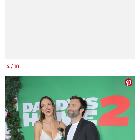
4
/
10