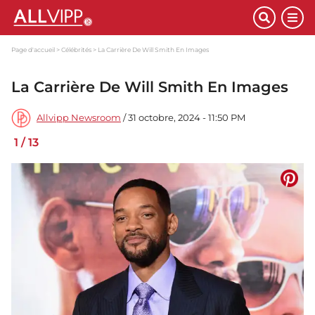
Page d'accueil
Célébrités
La Carrière De Will Smith En Images
La Carrière De Will Smith En Images
Allvipp Newsroom
/ 31 octobre, 2024 - 11:50 PM
1
/
13