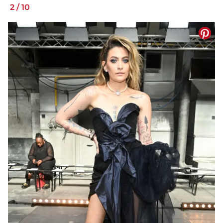
2
/
10