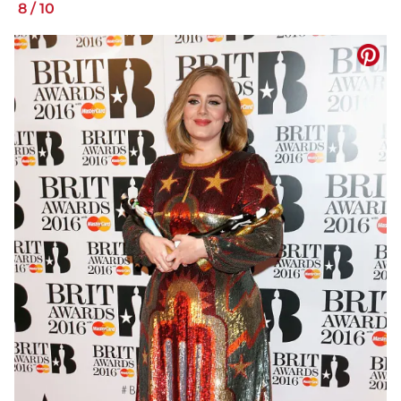
8
/
10