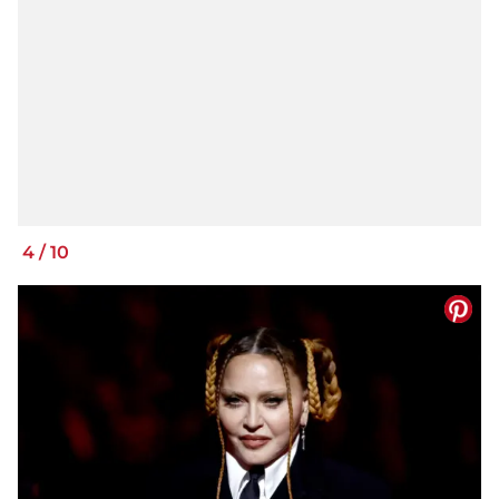
4
/
10