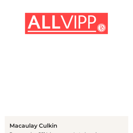
(© imago images / ZUMA Press)
Macaulay Culkin