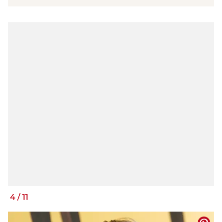
4
/
11