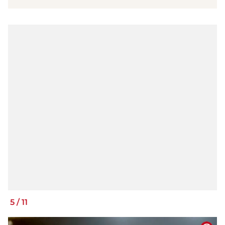
5
/
11