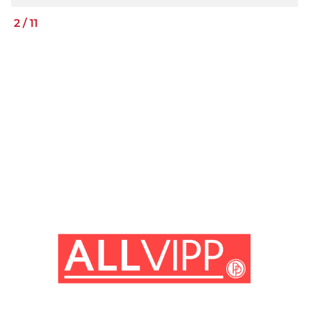
2
/
11