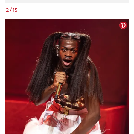
2
/
15