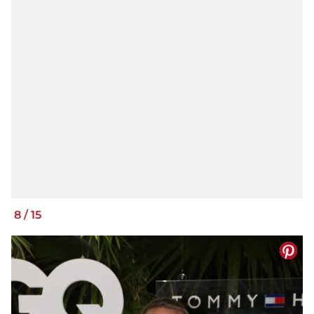
8
/
15