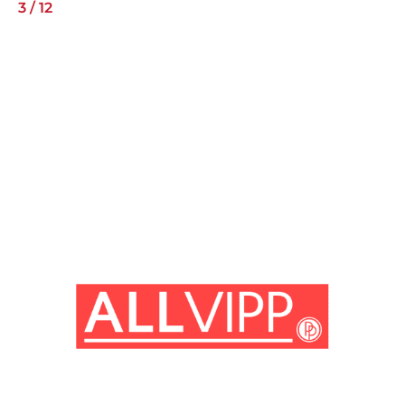
3
/
12