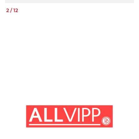
2
/
12