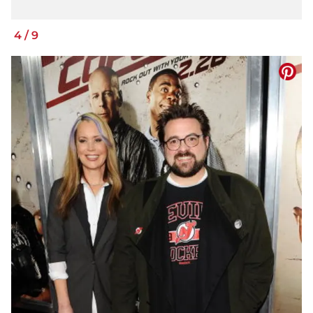
4
/
9