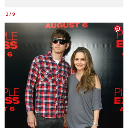
2
/
9