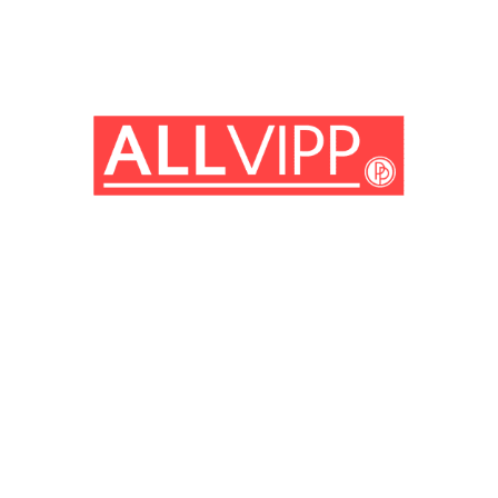
(© imago images / Prod.DB)