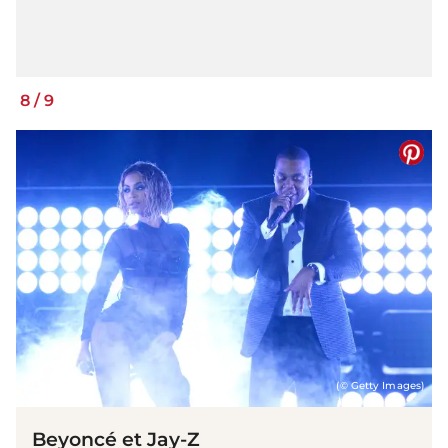
8
/
9
(© Getty Images)
Beyoncé et Jay-Z