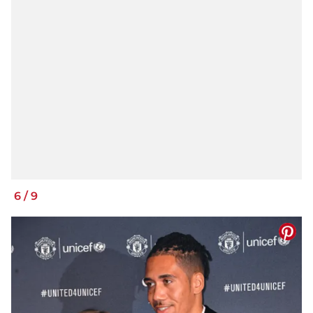
6
/
9