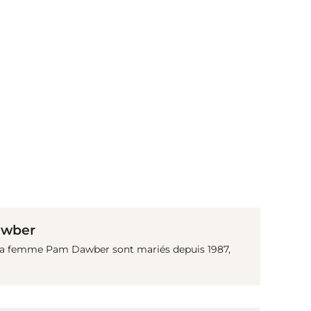
(© imago images / Cinema Publishers Collection)
awber
 sa femme Pam Dawber sont mariés depuis 1987,