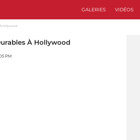
GALERIES
VIDÉOS
s À Hollywood
Durables À Hollywood
:05 PM