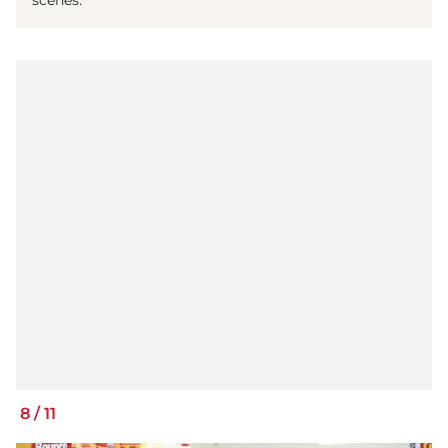
scènes.
8
/
11