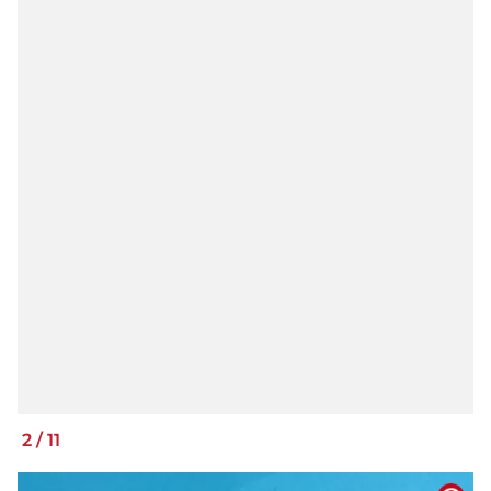
2
/
11