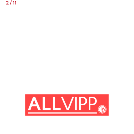
2
/
11