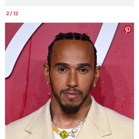
2
/
12