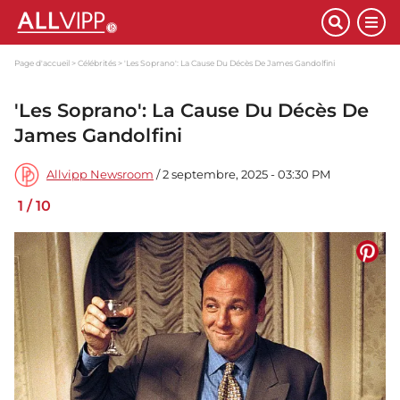
Page d'accueil
Célébrités
'Les Soprano': La Cause Du Décès De James Gandolfini
'Les Soprano': La Cause Du Décès De
James Gandolfini
Allvipp Newsroom
/ 2 septembre, 2025 - 03:30 PM
1
/
10