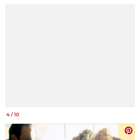
4
/
10