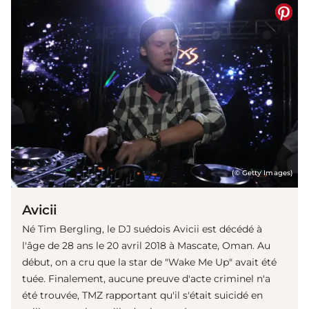
(© Getty Images)
Avicii
Né Tim Bergling, le DJ suédois Avicii est décédé à
l'âge de 28 ans le 20 avril 2018 à Mascate, Oman. Au
début, on a cru que la star de "Wake Me Up" avait été
tuée. Finalement, aucune preuve d'acte criminel n'a
été trouvée, TMZ rapportant qu'il s'était suicidé en