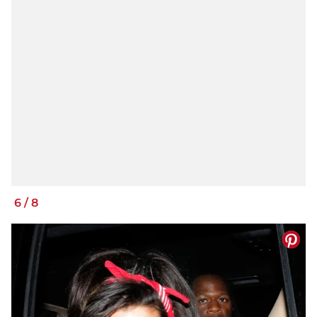
6
/
8