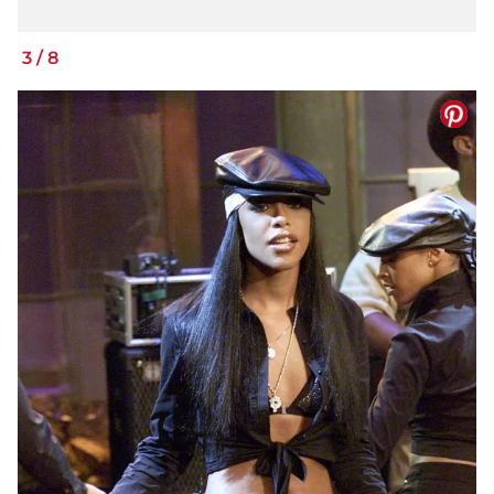
3
/
8