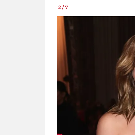
2
/
7