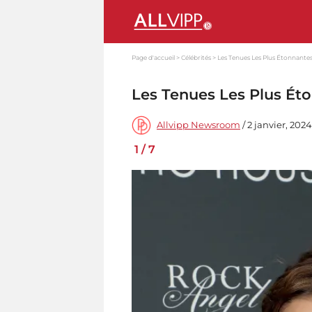
Page d'accueil
Célébrités
Les Tenues Les Plus Étonnan
Les Tenues Les Plus É
Allvipp Newsroom
/ 2 janvier, 202
1
/
7