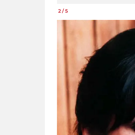
2
/
5