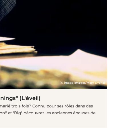
(© imago images/Mary Evans)
ings" (L'éveil)
arié trois fois? Connu pour ses rôles dans des
vion!' et 'Big', découvrez les anciennes épouses de