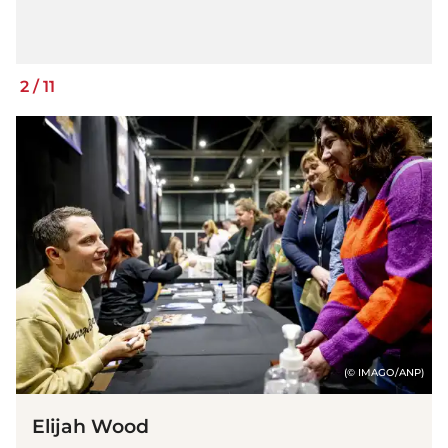
2
/
11
(© IMAGO/ANP)
Elijah Wood