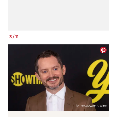
3
/
11
(© IMAGO/ZUMA Wire)