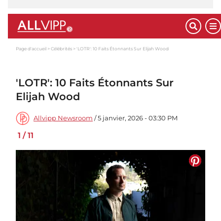
Page d'accueil
Célébrités
'LOTR': 10 Faits Étonnants Sur Elijah Wood
'LOTR': 10 Faits Étonnants Sur
Elijah Wood
Allvipp Newsroom
/ 5 janvier, 2026 - 03:30 PM
1
/
11