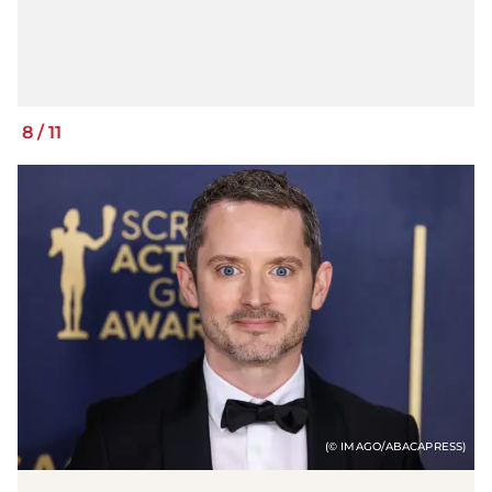
8
/
11
(© IMAGO/ABACAPRESS)