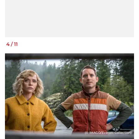
4
/
11
(© IMAGO/Everett Collection)