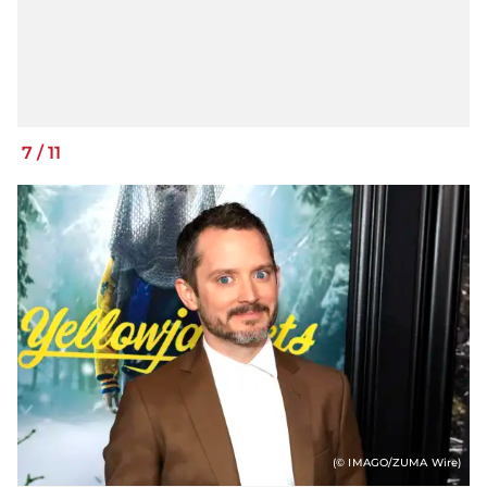
7
/
11
(© IMAGO/ZUMA Wire)