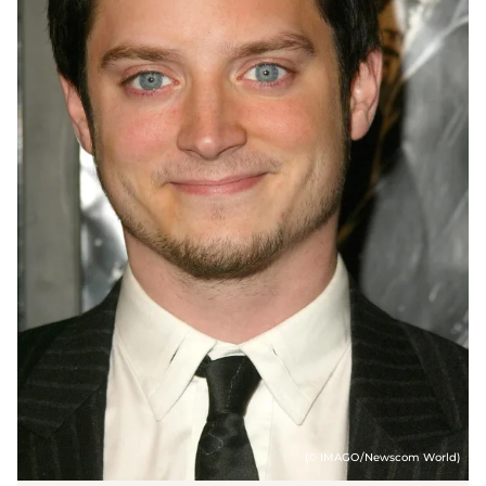
(© IMAGO/Newscom World)