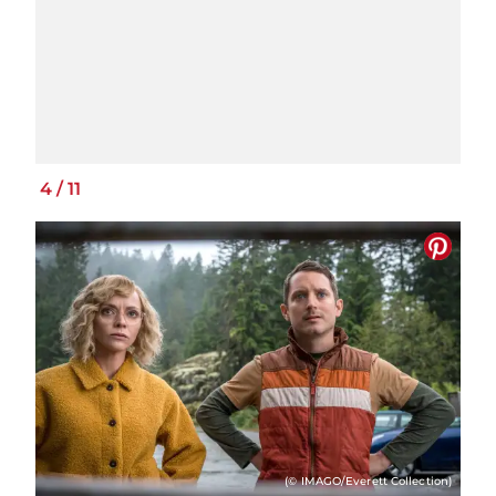
4
/
11
(© IMAGO/Everett Collection)