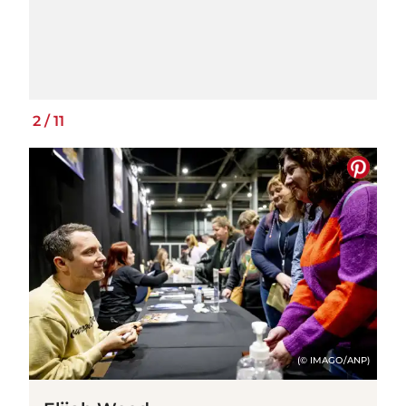
2
/
11
(© IMAGO/ANP)