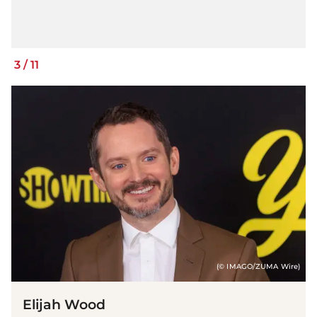
3
/
11
(© IMAGO/ZUMA Wire)
Elijah Wood