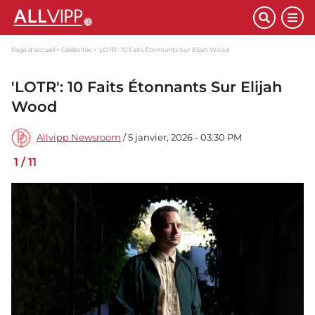
Page d'accueil
Célébrités
'LOTR': 10 Faits Étonnants Sur Elijah Wood
'LOTR': 10 Faits Étonnants Sur Elijah
Wood
Allvipp Newsroom
/ 5 janvier, 2026 - 03:30 PM
1
/
11