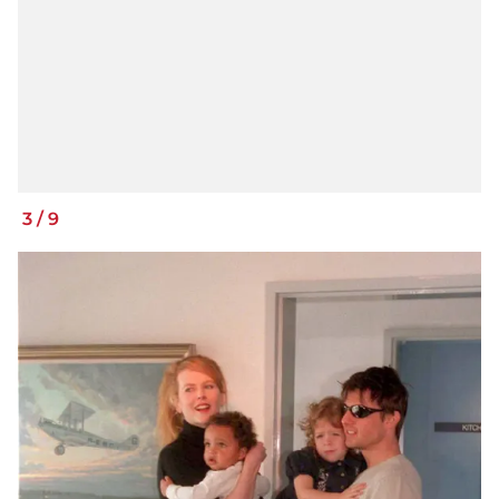
3
/
9