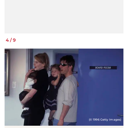
4
/
9
(© 1996 Getty Images)