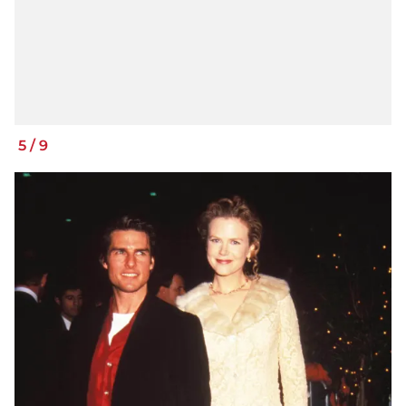
5
/
9