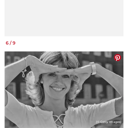
6
/
9
(© Getty Images)