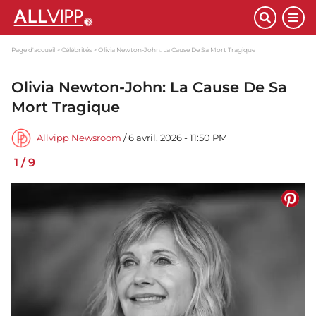
Page d'accueil
Célébrités
Olivia Newton-John: La Cause De Sa Mort Tragique
Olivia Newton-John: La Cause De Sa
Mort Tragique
Allvipp Newsroom
/ 6 avril, 2026 - 11:50 PM
1
/
9