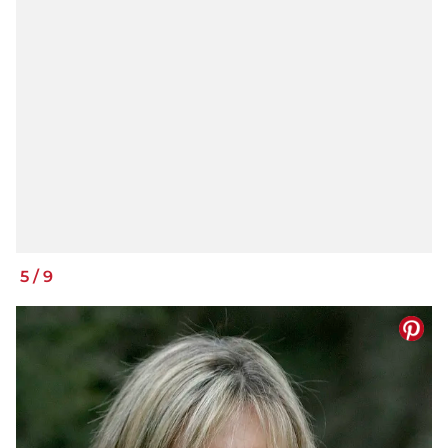
5
/
9