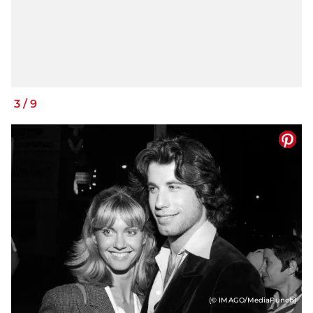
3
/
9
(© IMAGO/MediaPunch)