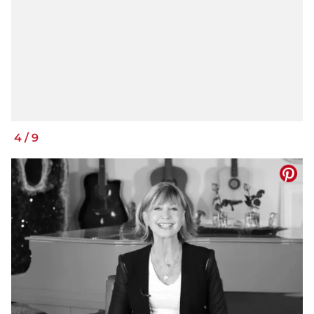
4
/
9