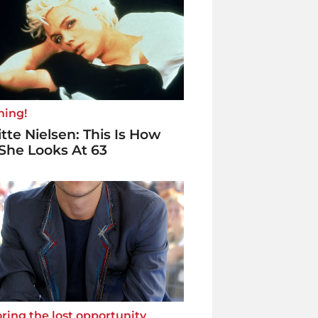
ning!
itte Nielsen: This Is How
She Looks At 63
ring the lost opportunity