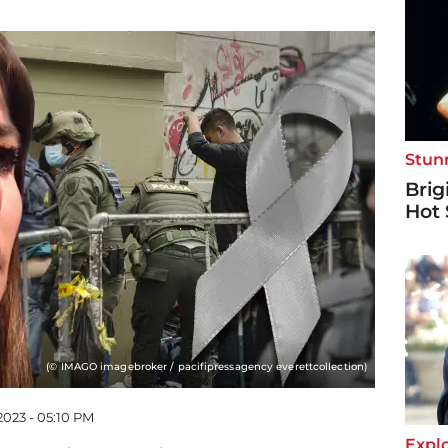
Stun
Brig
Hot 
(© IMAGO imagebroker / pacifipressagency everettcollection)
2023 - 05:10 PM
Explo