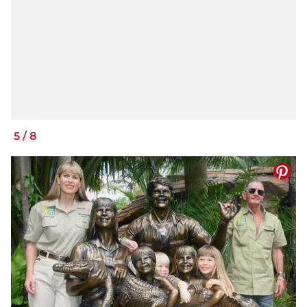
5
/
8