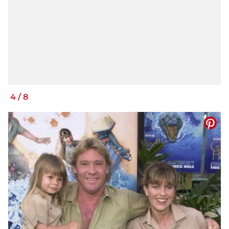
4
/
8