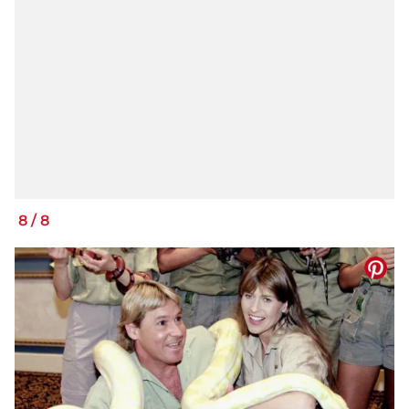
8
/
8