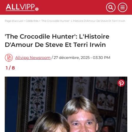
Page d'accueil
Célébrités
'The Crocodile Hunter': L'Histoire D'Amour De Steve Et Terri Irwin
'The Crocodile Hunter': L'Histoire
D'Amour De Steve Et Terri Irwin
Allvipp Newsroom
/ 27 décembre, 2025 - 03:30 PM
1
/
8