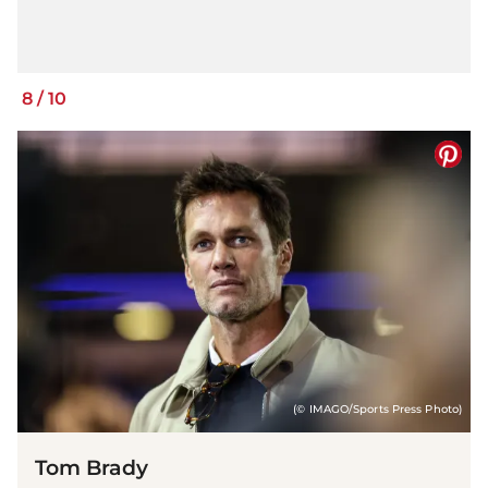
8
/
10
(© IMAGO/Sports Press Photo)
Tom Brady