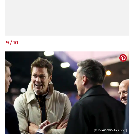
9
/
10
(© IMAGO/Colorsport)