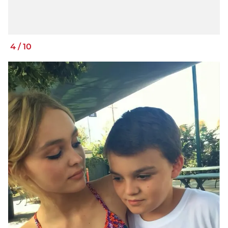
4
/
10