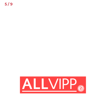
5
/
9