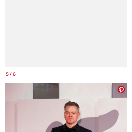
5
/
6