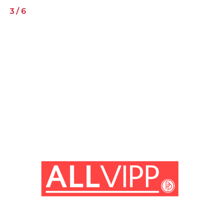
3
/
6