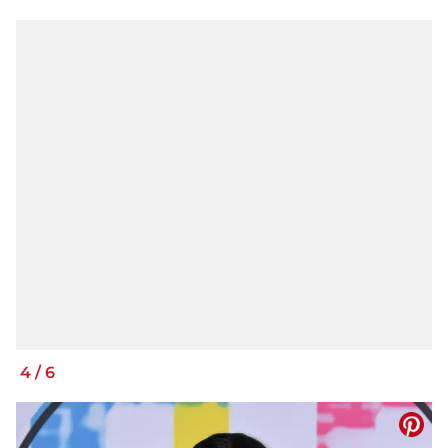
4
/
6