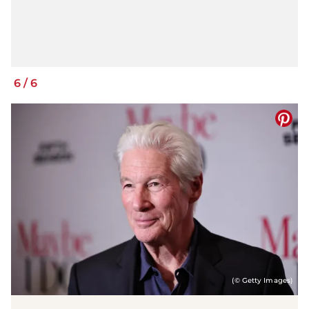
6
/
6
(© Getty Images)