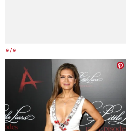
9
/
9