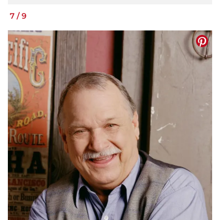
7
/
9