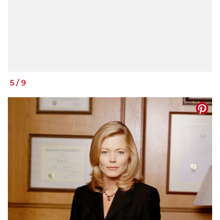
5
/
9