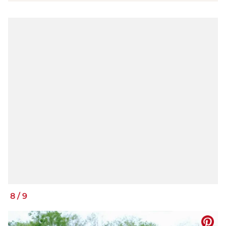
8
/
9