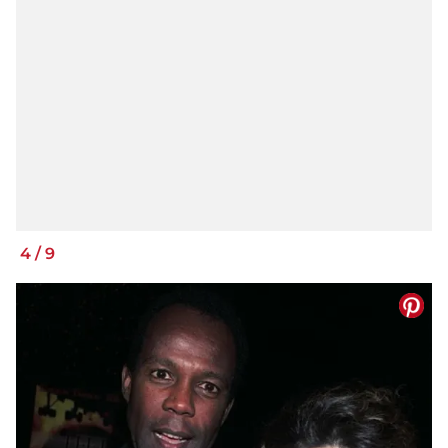
4
/
9