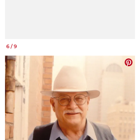
6
/
9