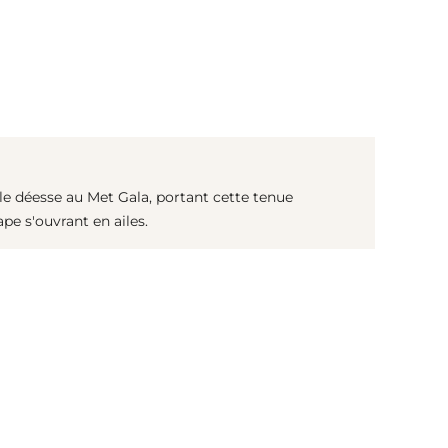
(© Getty Images)
able déesse au Met Gala, portant cette tenue
ape s'ouvrant en ailes.