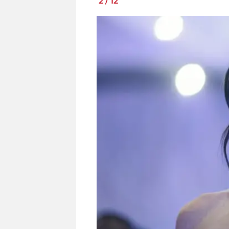
2
/
12