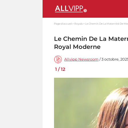
Page d'accueil
Royals
Le Chemin De La Maternité De M
Le Chemin De La Mater
Royal Moderne
Allvipp Newsroom
/ 3 octobre, 202
1
/
12