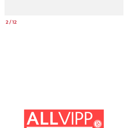
2
/
12