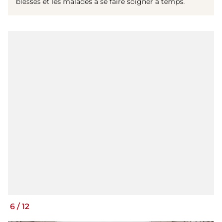
blessés et les malades à se faire soigner à temps.
6
/
12