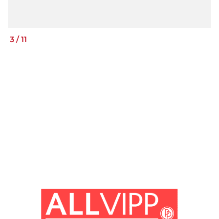
3
/
11