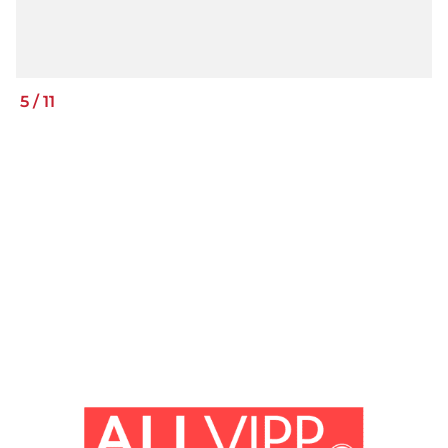
5
/
11