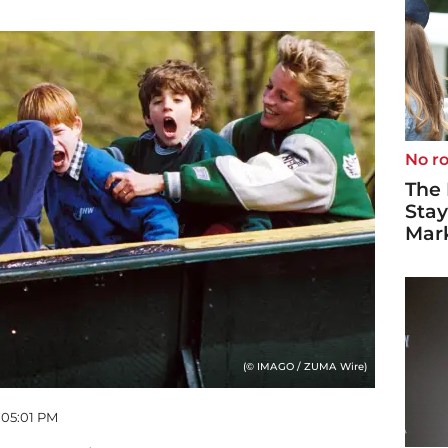
No ro
The 
Stay
Mark
(© IMAGO / ZUMA Wire)
- 05:01 PM