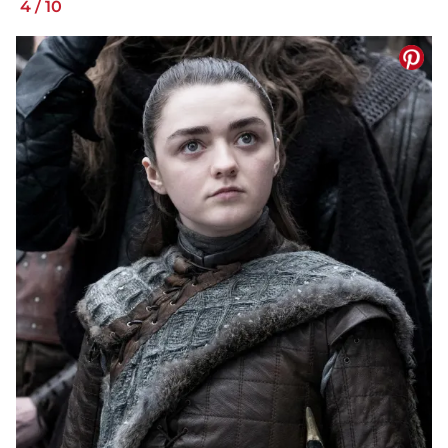
4
/
10