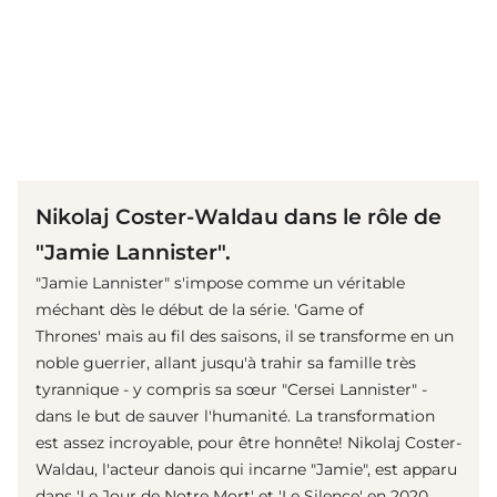
(© imago images / Cinema Publishers Collection)
Nikolaj Coster-Waldau dans le rôle de
"Jamie Lannister".
"Jamie Lannister" s'impose comme un véritable
méchant dès le début de la série. 'Game of
Thrones' mais au fil des saisons, il se transforme en un
noble guerrier, allant jusqu'à trahir sa famille très
tyrannique - y compris sa sœur "Cersei Lannister" -
dans le but de sauver l'humanité. La transformation
est assez incroyable, pour être honnête! Nikolaj Coster-
Waldau, l'acteur danois qui incarne "Jamie", est apparu
dans 'Le Jour de Notre Mort' et 'Le Silence' en 2020.