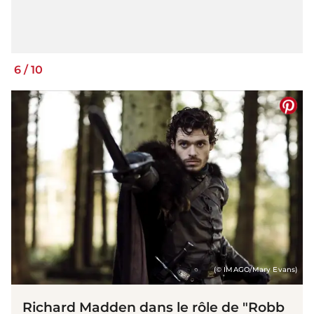
6
/
10
(© IMAGO/Mary Evans)
Richard Madden dans le rôle de "Robb