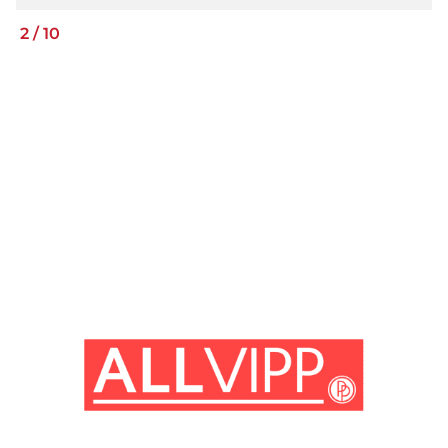
2
/
10