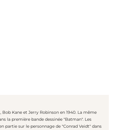
(© imago images / Cinema Publishers Collection)
ger, Bob Kane et Jerry Robinson en 1940. La même
ans la première bande dessinée "Batman". Les
n partie sur le personnage de "Conrad Veidt" dans