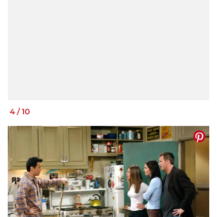
4
/
10