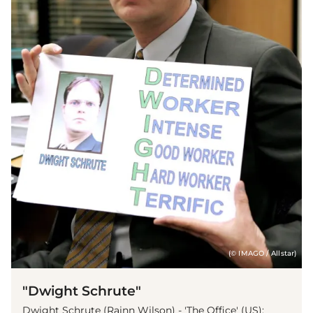
(© IMAGO / Allstar)
"Dwight Schrute"
Dwight Schrute (Rainn Wilson) - 'The Office' (US):