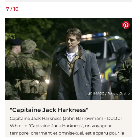
7
/
10
(© IMAGO / Ronald Grant)
"Capitaine Jack Harkness"
Capitaine Jack Harkness (John Barrowman) - Doctor
Who: Le "Capitaine Jack Harkness", un voyageur
temporel charmant et omnisexuel, est apparu pour la