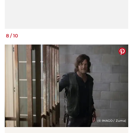
8
/
10
(© IMAGO / Zuma)