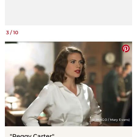
3
/
10
(© IMAGO / Mary Evans)
"Peggy Carter"