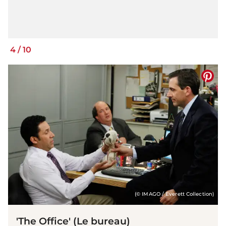
4
/
10
(© IMAGO / Everett Collection)
'The Office' (Le bureau)