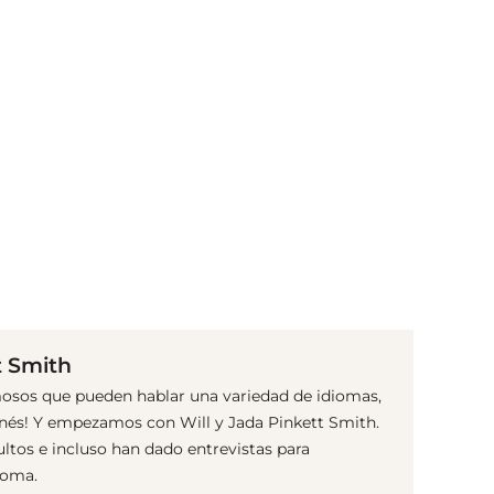
(© Getty Images)
t Smith
mosos que pueden hablar una variedad de idiomas,
onés! Y empezamos con Will y Jada Pinkett Smith.
tos e incluso han dado entrevistas para
dioma.