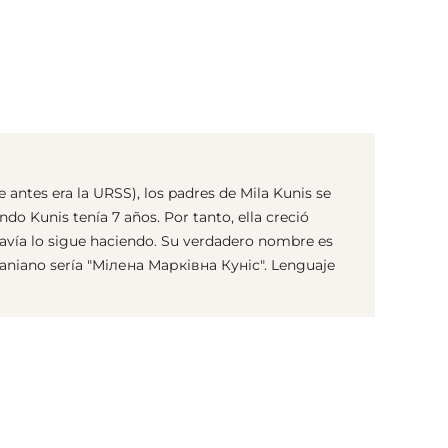
(© Getty Images)
e antes era la URSS), los padres de Mila Kunis se
o Kunis tenía 7 años. Por tanto, ella creció
davía lo sigue haciendo. Su verdadero nombre es
aniano sería "Мілена Марківна Куніс". Lenguaje