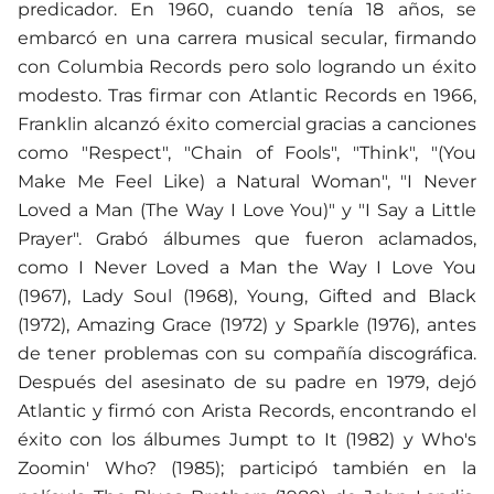
predicador. En 1960, cuando tenía 18 años, se
embarcó en una carrera musical secular, firmando
con Columbia Records pero solo logrando un éxito
modesto. Tras firmar con Atlantic Records en 1966,
Franklin alcanzó éxito comercial gracias a canciones
como "Respect", "Chain of Fools", "Think", "(You
Make Me Feel Like) a Natural Woman", "I Never
Loved a Man (The Way I Love You)" y "I Say a Little
Prayer". Grabó álbumes que fueron aclamados,
como I Never Loved a Man the Way I Love You
(1967), Lady Soul (1968), Young, Gifted and Black
(1972), Amazing Grace (1972) y Sparkle (1976), antes
de tener problemas con su compañía discográfica.
Después del asesinato de su padre en 1979, dejó
Atlantic y firmó con Arista Records, encontrando el
éxito con los álbumes Jumpt to It (1982) y Who's
Zoomin' Who? (1985); participó también en la