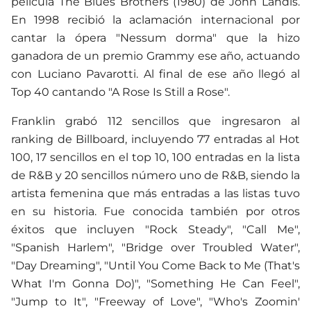
película The Blues Brothers (1980) de John Landis.
En 1998 recibió la aclamación internacional por
cantar la ópera "Nessum dorma" que la hizo
ganadora de un premio Grammy ese año, actuando
con Luciano Pavarotti. Al final de ese año llegó al
Top 40 cantando "A Rose Is Still a Rose".
Franklin grabó 112 sencillos que ingresaron al
ranking de Billboard, incluyendo 77 entradas al Hot
100, 17 sencillos en el top 10, 100 entradas en la lista
de R&B y 20 sencillos número uno de R&B, siendo la
artista femenina que más entradas a las listas tuvo
en su historia. Fue conocida también por otros
éxitos que incluyen "Rock Steady", "Call Me",
"Spanish Harlem", "Bridge over Troubled Water",
"Day Dreaming", "Until You Come Back to Me (That's
What I'm Gonna Do)", "Something He Can Feel",
"Jump to It", "Freeway of Love", "Who's Zoomin'